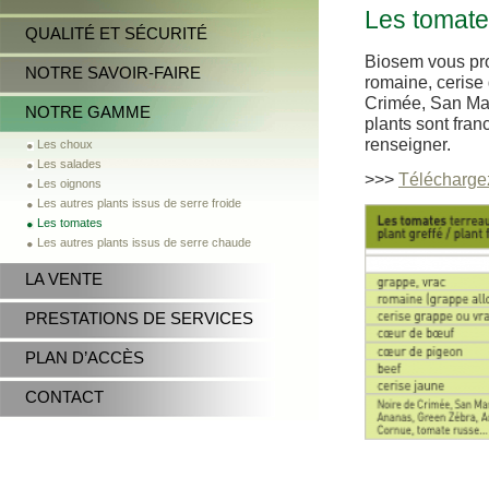
Les tomat
QUALITÉ ET SÉCURITÉ
Biosem vous pro
NOTRE SAVOIR-FAIRE
romaine, cerise
Crimée, San Ma
NOTRE GAMME
plants sont fran
renseigner.
Les choux
Les salades
>>>
Téléchargez
Les oignons
Les autres plants issus de serre froide
Les tomates
Les autres plants issus de serre chaude
LA VENTE
PRESTATIONS DE SERVICES
PLAN D’ACCÈS
CONTACT