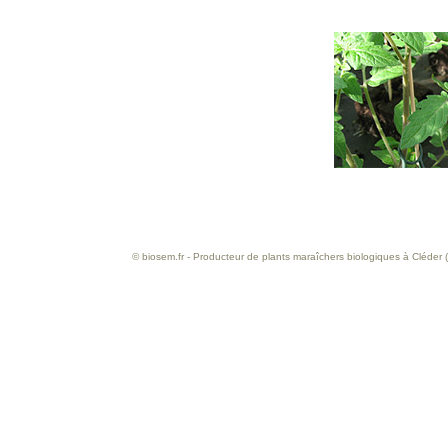
© biosem.fr - Producteur de plants maraîchers biologiques à Cléder (